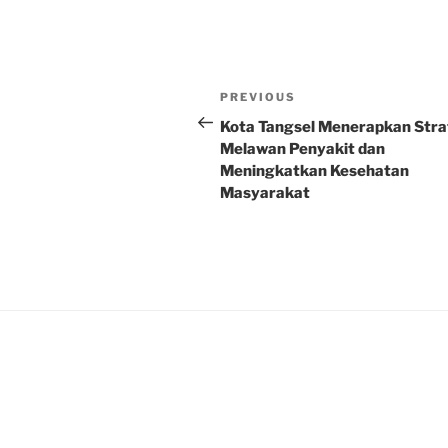
Post
Previous
PREVIOUS
navigation
Post
Kota Tangsel Menerapkan Stra
Melawan Penyakit dan
Meningkatkan Kesehatan
Masyarakat