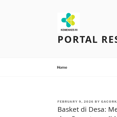
Skip
to
content
PORTAL RE
Home
POSTED
FEBRUARY 9, 2026
BY
GACORK
ON
Basket di Desa: 