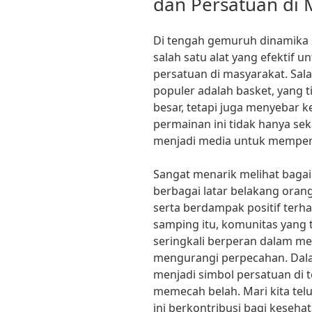
dan Persatuan di 
Di tengah gemuruh dinamika s
salah satu alat yang efektif
persatuan di masyarakat. Sal
populer adalah basket, yang t
besar, tetapi juga menyebar 
permainan ini tidak hanya sek
menjadi media untuk memper
Sangat menarik melihat bag
berbagai latar belakang oran
serta berdampak positif terha
samping itu, komunitas yang 
seringkali berperan dalam men
mengurangi perpecahan. Dalam
menjadi simbol persatuan di 
memecah belah. Mari kita tel
ini berkontribusi bagi keseh