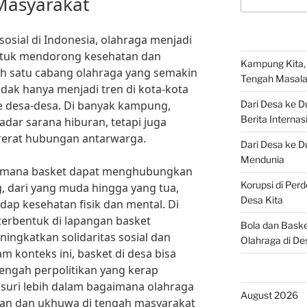
Masyarakat
for:
osial di Indonesia, olahraga menjadi
 untuk mendorong kesehatan dan
Kampung Kita, B
ah satu cabang olahraga yang semakin
Tengah Masala
idak hanya menjadi tren di kota-kota
ke desa-desa. Di banyak kampung,
Dari Desa ke Du
Berita Internas
adar sarana hiburan, tetapi juga
erat hubungan antarwarga.
Dari Desa ke D
Mendunia
aimana basket dapat menghubungkan
Korupsi di Per
g, dari yang muda hingga yang tua,
Desa Kita
dap kesehatan fisik dan mental. Di
terbentuk di lapangan basket
Bola dan Bask
ingkatkan solidaritas sosial dan
Olahraga di De
 konteks ini, basket di desa bisa
tengah perpolitikan yang kerap
usuri lebih dalam bagaimana olahraga
August 2026
atan dan ukhuwa di tengah masyarakat